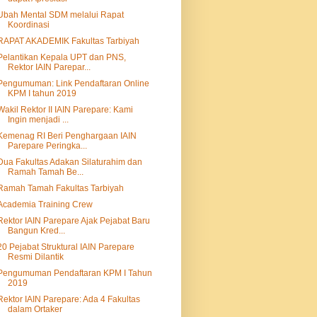
Ubah Mental SDM melalui Rapat
Koordinasi
RAPAT AKADEMIK Fakultas Tarbiyah
Pelantikan Kepala UPT dan PNS,
Rektor IAIN Parepar...
Pengumuman: Link Pendaftaran Online
KPM I tahun 2019
Wakil Rektor II IAIN Parepare: Kami
Ingin menjadi ...
Kemenag RI Beri Penghargaan IAIN
Parepare Peringka...
Dua Fakultas Adakan Silaturahim dan
Ramah Tamah Be...
Ramah Tamah Fakultas Tarbiyah
Academia Training Crew
Rektor IAIN Parepare Ajak Pejabat Baru
Bangun Kred...
20 Pejabat Struktural IAIN Parepare
Resmi Dilantik
Pengumuman Pendaftaran KPM I Tahun
2019
Rektor IAIN Parepare: Ada 4 Fakultas
dalam Ortaker