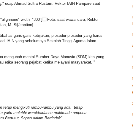
," ucap Ahmad Sultra Rustam, Rektor IAIN Parepare saat
"alignnone" width="300"]
Foto: saat wawancara, Rektor
an, M. Si[/caption]
 dibahas garis-garis kebijakan, prosedur-prosedur yang harus
adi IAIN yang sebelumnya Sekolah Tinggi Agama Islam
mana mengubah mental Sumber Daya Manusia (SDM) kita yang
au etika seorang pejabat ketika melayani masyarakat, "
an tetap mengikuti rambu-rambu yang ada, tetap
ita yaitu malebbi warekkadanna makkeade ampena
am Bertutur, Sopan dalam Bertindak"