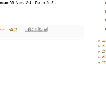
repare, DR. Ahmad Sultra Rustan, M. Si-
repare
di
04.33
►
20
►
20
►
20
►
20
►
20