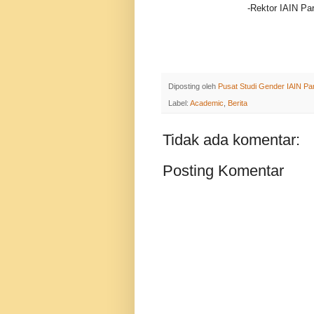
-Rektor IAIN Pa
Diposting oleh
Pusat Studi Gender IAIN Pa
Label:
Academic
,
Berita
Tidak ada komentar:
Posting Komentar