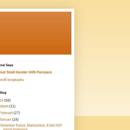
nai Saya
sat Studi Gender IAIN Parepare
profil lengkapku
Blog
19
(56)
Maret
(11)
Februari
(27)
Januari
(18)
Pamerkan Karya, Mahasiswa JI dan KPI
dapat Apresiasi