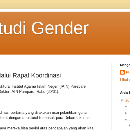
tudi Gender
Menge
Pu
lui Rapat Koordinasi
Lihat 
uktural Institut Agama Islam Negeri (IAIN) Parepare
ektor IAIN Parepare, Rabu (30/01).
Arsip 
▼
20
►
dinasi pertama yang dilakukan usai pelantikan guna
►
torat dengan struktural termasuk para Dekan fakultas.
▼
aya mereka bisa sevisi atas pencapaian yang akan kita