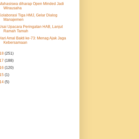
Mahasiswa diharap Open Minded Jadi
Wirausaha
Kolaborasi Tiga HMJ, Gelar Dialog
Manajemen
Usai Upacara Peringatan HAB, Lanjut
Ramah Tamah
Hari Amal Bakti ke-73: Menag Ajak Jaga
Kebersamaan
18
(251)
17
(188)
16
(120)
15
(1)
14
(5)