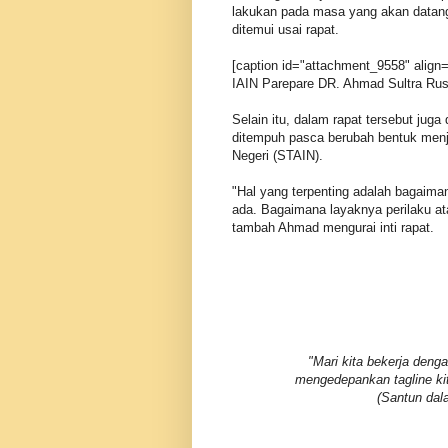
lakukan pada masa yang akan datang
ditemui usai rapat.
[caption id="attachment_9558" align=
IAIN Parepare DR. Ahmad Sultra Rust
Selain itu, dalam rapat tersebut juga
ditempuh pasca berubah bentuk menj
Negeri (STAIN).
"Hal yang terpenting adalah bagai
ada. Bagaimana layaknya perilaku at
tambah Ahmad mengurai inti rapat.
"Mari kita bekerja deng
mengedepankan tagline k
(Santun dal