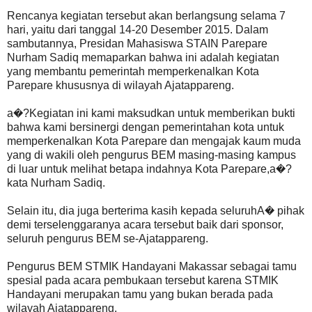
Rencanya kegiatan tersebut akan berlangsung selama 7
hari, yaitu dari tanggal 14-20 Desember 2015. Dalam
sambutannya, Presidan Mahasiswa STAIN Parepare
Nurham Sadiq memaparkan bahwa ini adalah kegiatan
yang membantu pemerintah memperkenalkan Kota
Parepare khususnya di wilayah Ajatappareng.
a�?Kegiatan ini kami maksudkan untuk memberikan bukti
bahwa kami bersinergi dengan pemerintahan kota untuk
memperkenalkan Kota Parepare dan mengajak kaum muda
yang di wakili oleh pengurus BEM masing-masing kampus
di luar untuk melihat betapa indahnya Kota Parepare,a�?
kata Nurham Sadiq.
Selain itu, dia juga berterima kasih kepada seluruhA� pihak
demi terselenggaranya acara tersebut baik dari sponsor,
seluruh pengurus BEM se-Ajatappareng.
Pengurus BEM STMIK Handayani Makassar sebagai tamu
spesial pada acara pembukaan tersebut karena STMIK
Handayani merupakan tamu yang bukan berada pada
wilayah Ajatappareng.