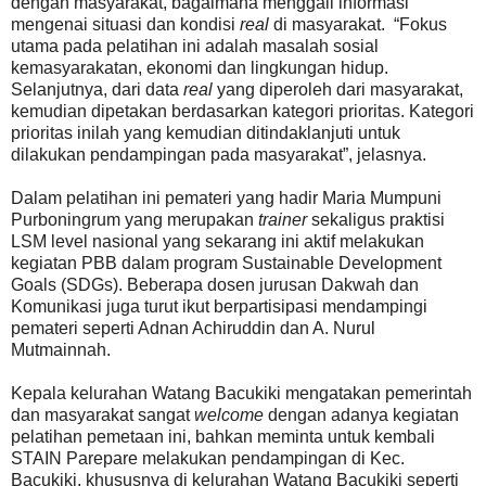
dengan masyarakat, bagaimana menggali informasi
mengenai situasi dan kondisi
real
di masyarakat. “Fokus
utama pada pelatihan ini adalah masalah sosial
kemasyarakatan, ekonomi dan lingkungan hidup.
Selanjutnya, dari data
real
yang diperoleh dari masyarakat,
kemudian dipetakan berdasarkan kategori prioritas. Kategori
prioritas inilah yang kemudian ditindaklanjuti untuk
dilakukan pendampingan pada masyarakat”, jelasnya.
Dalam pelatihan ini pemateri yang hadir Maria Mumpuni
Purboningrum yang merupakan
trainer
sekaligus praktisi
LSM level nasional yang sekarang ini aktif melakukan
kegiatan PBB dalam program Sustainable Development
Goals (SDGs). Beberapa dosen jurusan Dakwah dan
Komunikasi juga turut ikut berpartisipasi mendampingi
pemateri seperti Adnan Achiruddin dan A. Nurul
Mutmainnah.
Kepala kelurahan Watang Bacukiki mengatakan pemerintah
dan masyarakat sangat
welcome
dengan adanya kegiatan
pelatihan pemetaan ini, bahkan meminta untuk kembali
STAIN Parepare melakukan pendampingan di Kec.
Bacukiki, khususnya di kelurahan Watang Bacukiki seperti