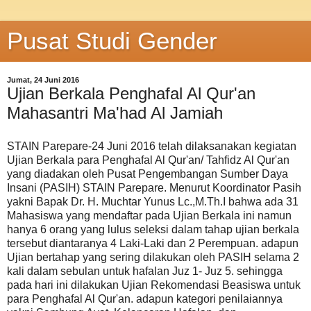
Pusat Studi Gender
Jumat, 24 Juni 2016
Ujian Berkala Penghafal Al Qur'an
Mahasantri Ma'had Al Jamiah
STAIN Parepare-24 Juni 2016 telah dilaksanakan kegiatan
Ujian Berkala para Penghafal Al Qur'an/ Tahfidz Al Qur'an
yang diadakan oleh Pusat Pengembangan Sumber Daya
Insani (PASIH) STAIN Parepare. Menurut Koordinator Pasih
yakni Bapak Dr. H. Muchtar Yunus Lc.,M.Th.I bahwa ada 31
Mahasiswa yang mendaftar pada Ujian Berkala ini namun
hanya 6 orang yang lulus seleksi dalam tahap ujian berkala
tersebut diantaranya 4 Laki-Laki dan 2 Perempuan. adapun
Ujian bertahap yang sering dilakukan oleh PASIH selama 2
kali dalam sebulan untuk hafalan Juz 1- Juz 5. sehingga
pada hari ini dilakukan Ujian Rekomendasi Beasiswa untuk
para Penghafal Al Qur'an. adapun kategori penilaiannya