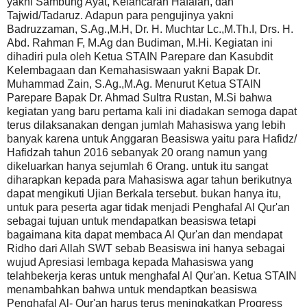
yakni Sambung Ayat, Kelancaran Hafalan, dan
Tajwid/Tadaruz. Adapun para pengujinya yakni
Badruzzaman, S.Ag.,M.H, Dr. H. Muchtar Lc.,M.Th.I, Drs. H.
Abd. Rahman F, M.Ag dan Budiman, M.Hi. Kegiatan ini
dihadiri pula oleh Ketua STAIN Parepare dan Kasubdit
Kelembagaan dan Kemahasiswaan yakni Bapak Dr.
Muhammad Zain, S.Ag.,M.Ag. Menurut Ketua STAIN
Parepare Bapak Dr. Ahmad Sultra Rustan, M.Si bahwa
kegiatan yang baru pertama kali ini diadakan semoga dapat
terus dilaksanakan dengan jumlah Mahasiswa yang lebih
banyak karena untuk Anggaran Beasiswa yaitu para Hafidz/
Hafidzah tahun 2016 sebanyak 20 orang namun yang
dikeluarkan hanya sejumlah 6 Orang. untuk itu sangat
diharapkan kepada para Mahasiswa agar tahun berikutnya
dapat mengikuti Ujian Berkala tersebut. bukan hanya itu,
untuk para peserta agar tidak menjadi Penghafal Al Qur'an
sebagai tujuan untuk mendapatkan beasiswa tetapi
bagaimana kita dapat membaca Al Qur'an dan mendapat
Ridho dari Allah SWT sebab Beasiswa ini hanya sebagai
wujud Apresiasi lembaga kepada Mahasiswa yang
telahbekerja keras untuk menghafal Al Qur'an. Ketua STAIN
menambahkan bahwa untuk mendaptkan beasiswa
Penghafal Al- Qur'an harus terus meningkatkan Progress