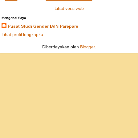
Lihat versi web
Mengenai Saya
Pusat Studi Gender IAIN Parepare
Lihat profil lengkapku
Diberdayakan oleh
Blogger
.